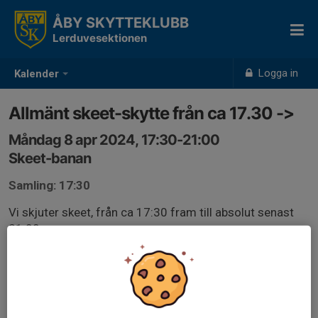
ÅBY SKYTTEKLUBB
Lerduvesektionen
Logga in
Kalender
Allmänt skeet-skytte från ca 17.30 ->
Måndag 8 apr 2024, 17:30-21:00
Skeet-banan
Samling: 17:30
Vi skjuter skeet, från ca 17:30 fram till absolut senast
21.00.
Ta med egen ammunition, vi har ingen att sälja på banan.
Glasögon ÄR ETT KRAV vid allt hagelskytte, likaså
hörselskydd