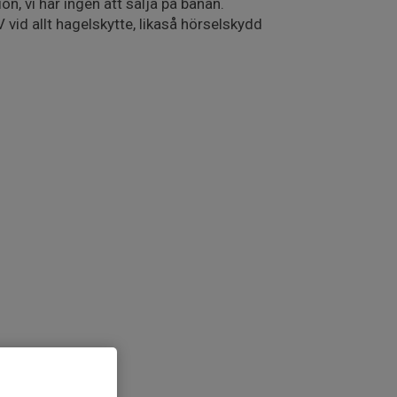
, vi har ingen att sälja på banan.
id allt hagelskytte, likaså hörselskydd