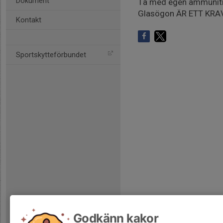
Dokument
Ta med egen ammunition
Glasögon ÄR ETT KRAV v
Kontakt
Sportskytteförbundet
Godkänn kakor