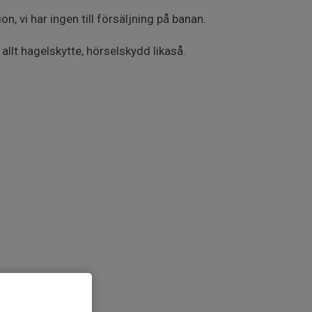
 vi har ingen till försäljning på banan.
llt hagelskytte, hörselskydd likaså.