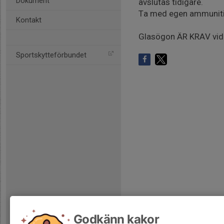
Dokument
avslutas tidigare.
Ta med egen ammunition,
Kontakt
Glasögon ÄR KRAV vid a
Sportskytteförbundet
Godkänn kakor