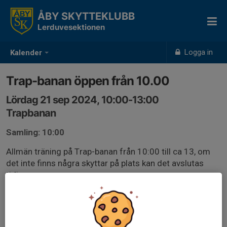
ÅBY SKYTTEKLUBB
Lerduvesektionen
Logga in
Kalender
Trap-banan öppen från 10.00
Lördag 21 sep 2024, 10:00-13:00
Trapbanan
Samling: 10:00
Allmän träning på Trap-banan från 10:00 till ca 13, om
det inte finns några skyttar på plats kan det avslutas
tidigare.
Ta med egen ammunition, vi har ingen till försäljning på
banan.
Glasögon ÄR KRAV vid allt hagelskytte, hörselskydd