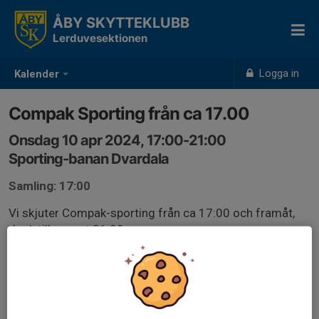
ÅBY SKYTTEKLUBB
Lerduvesektionen
Logga in
Kalender
Compak Sporting från ca 17.00
Onsdag 10 apr 2024, 17:00-21:00
Sporting-banan Dvardala
Samling: 17:00
Vi skjuter Compak-sporting från ca 17:00 och framåt,
dock till senast 21:00.
Ta med egen Ammunition, finns ej på banan.
Glasögon ÄR ETT KRAV vid allt hagelskytte, hörselskydd
likaså