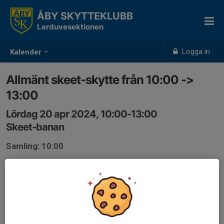
ÅBY SKYTTEKLUBB
Lerduvesektionen
Logga in
Kalender
Allmänt skeet-skytte från 10:00 ->
13:00
Lördag 20 apr 2024, 10:00-13:00
Skeet-banan
Samling: 10:00
Vi skjuter skeet, från ca 10:00 fram till ca 13.
Ta med egen ammunition, vi har ingen att sälja på banan.
Glasögon ÄR ETT KRAV vid allt hagelskytte, likaså
hörselskydd