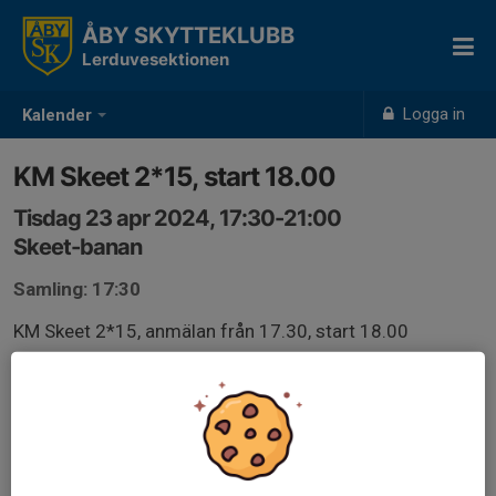
ÅBY SKYTTEKLUBB
Lerduvesektionen
Logga in
Kalender
KM Skeet 2*15, start 18.00
Tisdag 23 apr 2024, 17:30-21:00
Skeet-banan
Samling: 17:30
KM Skeet 2*15, anmälan från 17.30, start 18.00