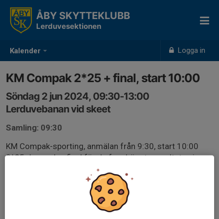
ÅBY SKYTTEKLUBB
Lerduvesektionen
Logga in
Kalender
KM Compak 2*25 + final, start 10:00
Söndag 2 jun 2024, 09:30-13:00
Lerduvebanan vid skeet
Samling: 09:30
KM Compak-sporting, anmälan från 9:30, start 10:00
2*25 duvor plus final för de fem högsta resultaten i
grundomgången. Man tar med sig resultatet in i finalen.