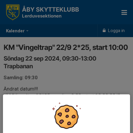
ÅBY SKYTTEKLUBB
Lerduvesektionen
Logga in
Kalender
KM "Vingeltrap" 22/9 2*25, start 10:00
Söndag 22 sep 2024, 09:30-13:00
Trapbanan
Samling: 09:30
Ändrat datum!!!
KM "Vingeltrap" 2*25, samling 9:30, start 10:00 22/9
Kastaren varieras både i höjd och sidled, fritt anlägg, 2
skott per duva tillåtet