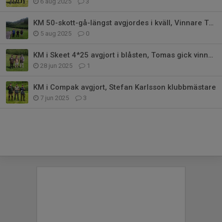
6 aug 2025
3
KM 50-skott-gå-längst avgjordes i kväll, Vinnare Tony
5 aug 2025
0
KM i Skeet 4*25 avgjort i blåsten, Tomas gick vinnande ur striden
28 jun 2025
1
KM i Compak avgjort, Stefan Karlsson klubbmästare
7 jun 2025
3