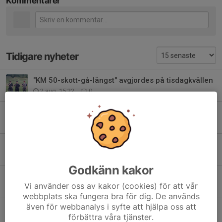
Kommentarer
Tidigare nyheter
"KM 50-skott-gå-längst" avgjordes på tisdagkvällen
2 aug, 15:22
0
KM "Hallbergs-minne" avgjort, Björn vann
30 jul, 12:39
8
Skjutförbud torsdag 16 juli, 12:30 - 15:00 på skeetbanan
16 jul, 12:38
0
Godkänn kakor
KM i Skeet 4*25 avgjort i värmen, Tomas gick segrande ur striden
Vi använder oss av kakor (cookies) för att vår
29 jun, 14:53
0
webbplats ska fungera bra för dig. De används
även för webbanalys i syfte att hjälpa oss att
KM i Compak avgjordes under Söndagen
förbättra våra tjänster.
7 jun, 15:18
1