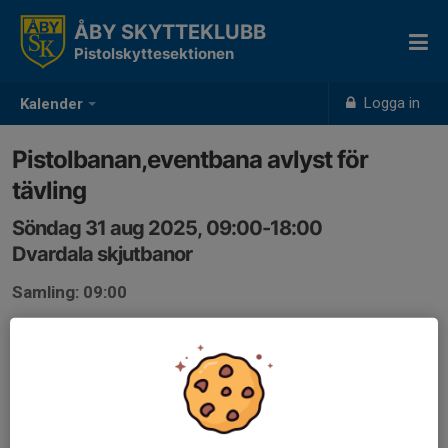
ÅBY SKYTTEKLUBB
Pistolskyttesektionen
Logga in
Kalender
Pistolbanan,eventbana avlyst för
tävling
Söndag 31 aug 2025, 09:00-18:00
Dvardala skjutbanor
Samling: 09:00