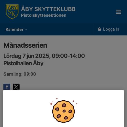
ÅBY SKYTTEKLUBB
Pistolskyttesektionen
Logga in
Kalender
Månadsserien
Lördag 7 jun 2025, 09:00-14:00
Pistolhallen Åby
Samling: 09:00