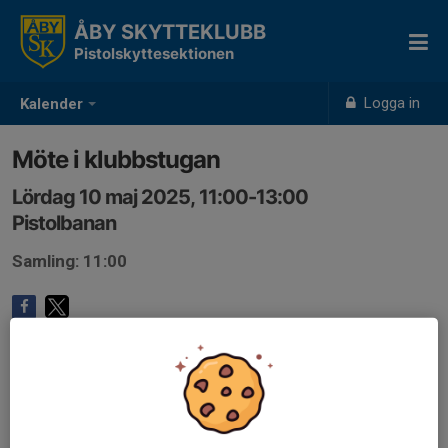
ÅBY SKYTTEKLUBB
Pistolskyttesektionen
Logga in
Kalender
Möte i klubbstugan
Lördag 10 maj 2025, 11:00-13:00
Pistolbanan
Samling: 11:00