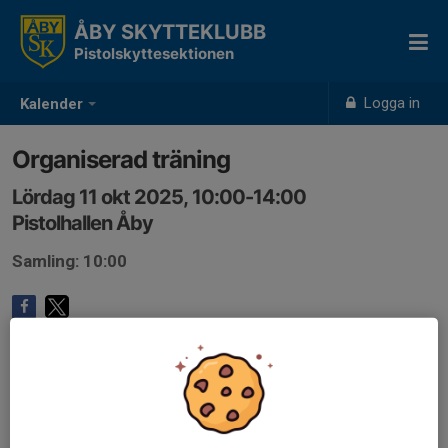
ÅBY SKYTTEKLUBB
Pistolskyttesektionen
Logga in
Kalender
Organiserad träning
Lördag 11 okt 2025, 10:00-14:00
Pistolhallen Åby
Samling: 10:00