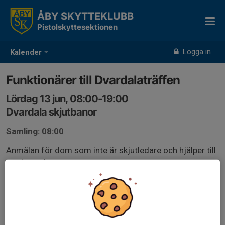
ÅBY SKYTTEKLUBB
Pistolskyttesektionen
Logga in
Kalender
Funktionärer till Dvardalaträffen
Lördag 13 jun, 08:00-19:00
Dvardala skjutbanor
Samling: 08:00
Anmälan för dom som inte är skjutledare och hjälper till
med annat.