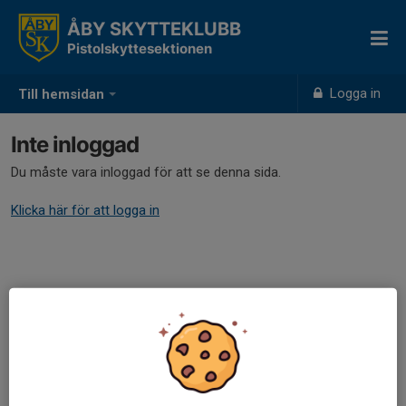
ÅBY SKYTTEKLUBB
Pistolskyttesektionen
Logga in
Till hemsidan
Inte inloggad
Du måste vara inloggad för att se denna sida.
Klicka här för att logga in