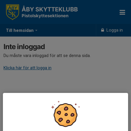
ÅBY SKYTTEKLUBB
Pistolskyttesektionen
Logga in
Till hemsidan
Inte inloggad
Du måste vara inloggad för att se denna sida.
Klicka här för att logga in