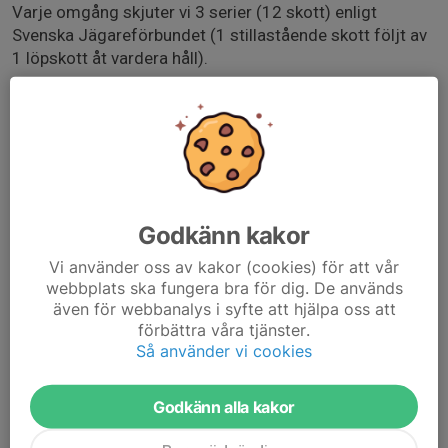
Varje omgång skjuter vi 3 serier (12 skott) enligt
Svenska Jägareförbundet (1 stillastående skott följt av
1 löpskott åt vardera håll).
Normal har vi ammunition till 308win, 30-06, 6,5x55 och
8x57 (tillgång kan dock ej garanteras)
OBS! Vi erbjuder enbart ammunition till de serier som
skjuts.
Godkänn kakor
Signalflagga skall sitta i vapnet när det ej används.
Vi använder oss av kakor (cookies) för att vår
webbplats ska fungera bra för dig. De används
Betalning föredragsvis via Swish.
även för webbanalys i syfte att hjälpa oss att
förbättra våra tjänster.
Skyttar som tränar inför jägarexamen hänvisas till vår
Så använder vi cookies
träningsgrupp för just jägarexamen. Kontakt via
jagarexamen@abysk.se
Godkänn alla kakor