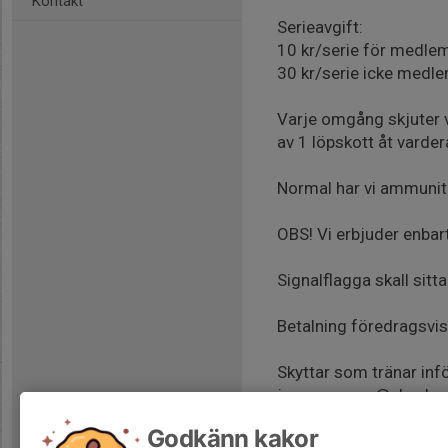
Kontakt
Serieavgift:
10 kr/serie för medlem
30 kr/serie icke medle
Varje omgång skjuter vi
av 1 löpskott åt vardera
Normal har vi ammuniti
OBS! Vi erbjuder enbart
Signalflagga skall sitt
Betalning föredragsvis
Skyttar som tränar inf
jagarexamen@abysk.s
Godkänn kakor