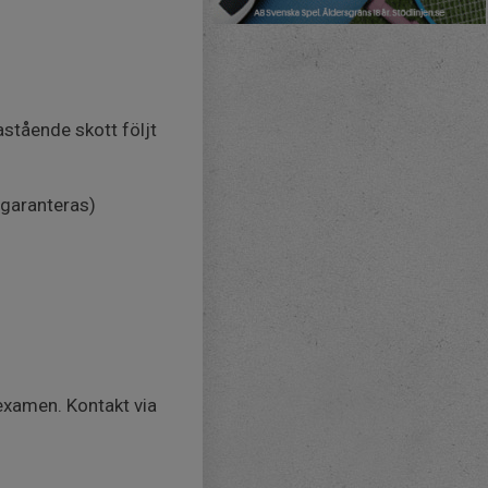
astående skott följt
 garanteras)
rexamen. Kontakt via