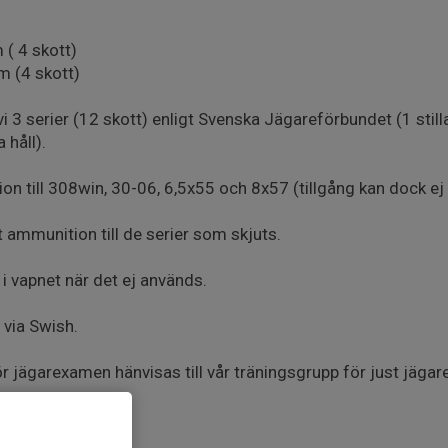
 ( 4 skott)
m (4 skott)
 3 serier (12 skott) enligt Svenska Jägareförbundet (1 still
 håll).
on till 308win, 30-06, 6,5x55 och 8x57 (tillgång kan dock ej
 ammunition till de serier som skjuts.
a i vapnet när det ej används.
 via Swish.
ör jägarexamen hänvisas till vår träningsgrupp för just jäga
e