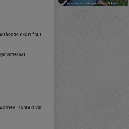
astående skott följt
 garanteras)
rexamen. Kontakt via