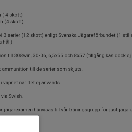
 ( 4 skott)
m (4 skott)
 3 serier (12 skott) enligt Svenska Jägareförbundet (1 still
 håll).
on till 308win, 30-06, 6,5x55 och 8x57 (tillgång kan dock ej
 ammunition till de serier som skjuts.
a i vapnet när det ej används.
 via Swish.
ör jägarexamen hänvisas till vår träningsgrupp för just jäga
e