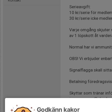
Kontakt
Serieavgift:
10 kr/serie för medlem
30 kr/serie icke medle
Varje omgång skjuter vi
av 1 löpskott åt vardera
Normal har vi ammuniti
OBS! Vi erbjuder enbart
Signalflagga skall sitt
Betalning föredragsvis
Skyttar som tränar inf
jagarexamen@abysk.s
Godkänn kakor