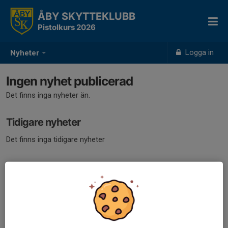
ÅBY SKYTTEKLUBB
Pistolkurs 2026
Logga in
Nyheter
Ingen nyhet publicerad
Det finns inga nyheter än.
Tidigare nyheter
Det finns inga tidigare nyheter