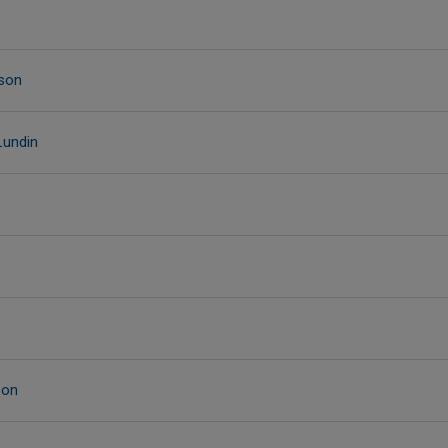
son
Lundin
son