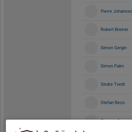
Pierre Johanss
Robert Breiner
Simon Gergin
Simon Palm
Sindre Tvedt
Stefan Bezo
Tommy Axenste