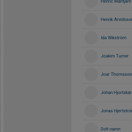
Henric Måntjärn
Henrik Arvidsso
Ida Wikström
Joakim Turner
Joar Thomsson
Johan Hjortskär
Jonas Hjertstr
Dolt namn