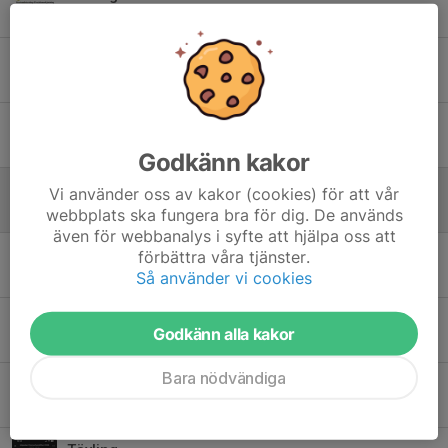
20 jul, 19:27
0
Organiserad träning
20 jul, 10:40
0
Träning på tisdag
13 jul, 21:24
0
Godkänn kakor
Organiserad träning
Vi använder oss av kakor (cookies) för att vår
9 jul, 11:56
1
webbplats ska fungera bra för dig. De används
även för webbanalys i syfte att hjälpa oss att
Tävling
förbättra våra tjänster.
Så använder vi cookies
21 jun, 18:59
0
Tävling
Godkänn alla kakor
21 jun, 18:57
0
Bara nödvändiga
Tävling
21 jun, 18:57
0