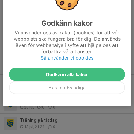
Tidigare nyheter
Godkänn kakor
Organiserad träning
3 aug, 16:27
0
Vi använder oss av kakor (cookies) för att vår
webbplats ska fungera bra för dig. De används
Info
även för webbanalys i syfte att hjälpa oss att
1 aug, 19:03
1
förbättra våra tjänster.
Så använder vi cookies
Organiserad träning tisdag 28/7
26 jul, 22:21
0
Godkänn alla kakor
Tävling
Bara nödvändiga
20 jul, 19:27
0
Organiserad träning
20 jul, 10:40
0
Träning på tisdag
13 jul, 21:24
0