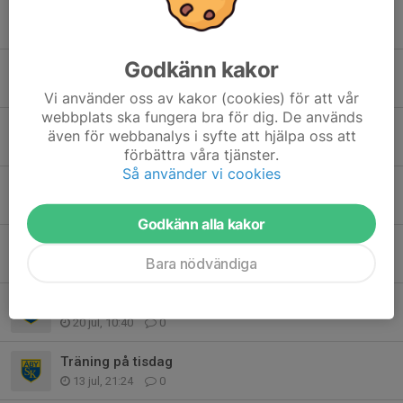
Tidigare nyheter
Godkänn kakor
Organiserad träning
3 aug, 16:27
0
Vi använder oss av kakor (cookies) för att vår
webbplats ska fungera bra för dig. De används
Info
även för webbanalys i syfte att hjälpa oss att
1 aug, 19:03
1
förbättra våra tjänster.
Så använder vi cookies
Organiserad träning tisdag 28/7
26 jul, 22:21
0
Godkänn alla kakor
Tävling
Bara nödvändiga
20 jul, 19:27
0
Organiserad träning
20 jul, 10:40
0
Träning på tisdag
13 jul, 21:24
0