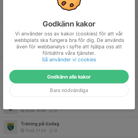
Tidigare nyheter
Godkänn kakor
Organiserad träning
3 aug, 16:27
0
Vi använder oss av kakor (cookies) för att vår
webbplats ska fungera bra för dig. De används
Info
även för webbanalys i syfte att hjälpa oss att
1 aug, 19:03
1
förbättra våra tjänster.
Så använder vi cookies
Organiserad träning tisdag 28/7
26 jul, 22:21
0
Godkänn alla kakor
Tävling
Bara nödvändiga
20 jul, 19:27
0
Organiserad träning
20 jul, 10:40
0
Träning på tisdag
13 jul, 21:24
0