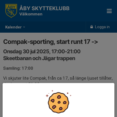
ÅBY SKYTTEKLUBB
Välkommen
Logga in
Kalender
Compak-sporting, start runt 17 ->
Onsdag 30 jul 2025, 17:00-21:00
Skeetbanan och Jägar trappen
Samling: 17:00
Vi skjuter lite Compak, från ca 17, så länge ljuset tillåter,
dock senast 21.00
Glasögon och hörselskydd SKALL bäras vis allt
hagelskytte