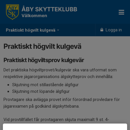
ÅBY SKYTTEKLUBB
Välkommen
Logga in
Praktiskt högvilt kulgevä
Praktiskt högvilt kulgevä
Praktiskt högviltsprov kulgevär
Det praktiska högviltprovet/kulgevär ska vara utformat som
respektive jägarorganisations älgskytteprov och innehålla:
Skjutning mot stillastående älgfigur
Skjutning mot löpande älgfigur
Provtagare ska avlägga provet inför förordnad provledare för
jägarexamen på godkänd älgskyttebana.
Vid provtillfället får provtagaren skjuta maximalt 9 st. 4-
skottsserier på älgbanan. Av dessa 9 serier måste minst 3 serier