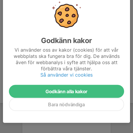
vara godkända för att provet ska bli godkänt.
En 4-skottsserie enligt Svenska Jägareförbundets
jaktskyttereglemente innebär att man skjuter 2 skott mot
stillastående figur och 2 skott mot löpande figur.
Godkänn kakor
Godkänd serie enligt Svenska Jägareförbundets
Vi använder oss av kakor (cookies) för att vår
jaktskyttereglemente innebär att samtliga 4 skott ska vara
webbplats ska fungera bra för dig. De används
placerade inom träffområdet på älgfiguren.
även för webbanalys i syfte att hjälpa oss att
förbättra våra tjänster.
Källa: Jägareförbundet, www.jagareforbundet.se
Så använder vi cookies
Godkänn alla kakor
Bara nödvändiga