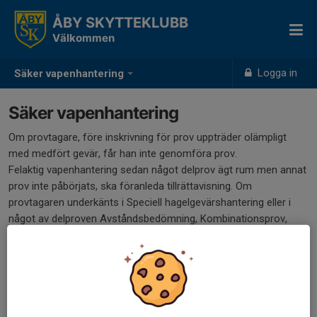
ÅBY SKYTTEKLUBB
Välkommen
Logga in
Säker vapenhantering
Säker vapenhantering
Om provtagare, före inskrivning för prov uppträder olämpligt
med medfört gevär, får han inte genomföra prov.
Felaktig vapenhantering sedan något delprov ägt rum men annat
prov inte påbörjats, ska föranleda tillrättavisning. Om
provtagaren underkänts i Speciell hagelgevärshantering eller i
något av delproven Avståndsbedömning, Kombinationsprov,
Lerduveskjutning eller Skjutning mot markmål på grund av
uppenbart undermålig vapenhantering, ska hagelgevärsprovet
avbrytas. Andra godkända delprov i hagelgevärsprovet får i
sådant fall inte tillgodoräknas.
Källa: Jägareförbundet, www.jagareforbundet.se