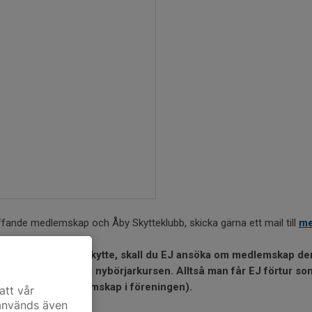
ffande medlemskap och Åby Skytteklubb, skicka gärna ett mail till
me
rjarkursen i pistolskytte, skall du EJ ansöka om medlemskap de
kningsförfarande till nybörjarkursen. Alltså man får EJ förtur 
 samt aktivt medlemskap i föreningen).
att vår
 används även