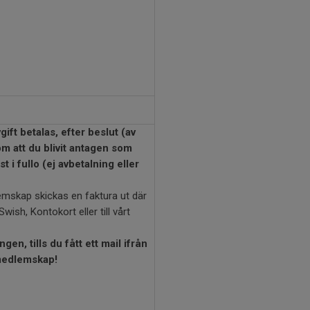
gift betalas,
efter beslut (av
m att du blivit antagen som
 i fullo (ej avbetalning eller
lemskap skickas en faktura ut där
Swish, Kontokort eller till vårt
gen, tills du fått ett mail ifrån
 medlemskap!