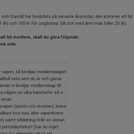
och framåt har beslutats på senaste årsmötet, den kommer att bli 7
 år) och 100 kr för ungdomar (till och med året man fyller 20 år).
att bli medlem, skall du göra följande:
nna sida:
ar vapen, så beviljas medlemskapet
l alltså veta vem du är och gärna
innan vi beviljar medlemskap till
ta någon av våra banchefer så vi
 innan.
vapen (pistol och revolver), krävs
olkurs hos oss, eller vapenlicens
ver) samt utbildning ifrån en annan
 pistolskyttekort (har du inget
oss för alternativ att ta ett