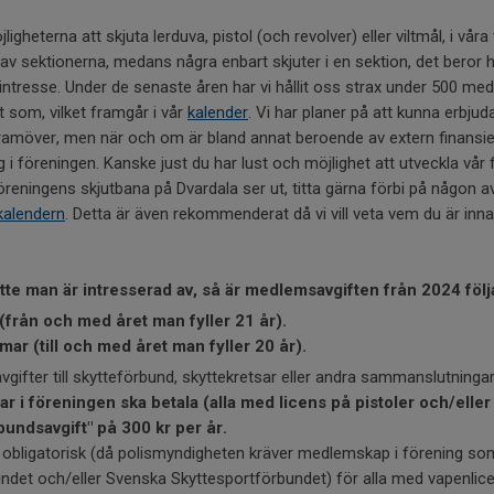
igheterna att skjuta lerduva, pistol (och revolver) eller viltmål, i våra
av sektionerna, medans några enbart skjuter i en sektion, det beror hel
tresse. Under de senaste åren har vi hållit oss strax under 500 me
nt som, vilket framgår i vår
kalender
. Vi har planer på att kunna erbjuda
ramöver, men när och om är bland annat beroende av extern finansie
öreningen. Kanske just du har lust och möjlighet att utveckla vår 
reningens skjutbana på Dvardala ser ut, titta gärna förbi på någon av v
kalendern
. Detta är även rekommenderat då vi vill veta vem du är inna
ytte man är intresserad av, så är medlemsavgiften från 2024 föl
(från och med året man fyller 21 år).
ar (till och med året man fyller 20 år).
gifter till skytteförbund, skyttekretsar eller andra sammanslutningar
ar i föreningen ska betala (alla med licens på pistoler och/eller 
bundsavgift" på 300 kr per år.
 obligatorisk (då polismyndigheten kräver medlemskap i förening som ä
undet och/eller Svenska Skyttesportförbundet) för alla med vapenli