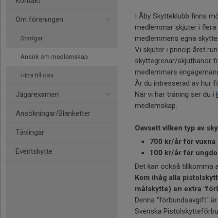
Kontakt
I Åby Skytteklubb finns möjl
Om föreningen
medlemmar skjuter i flera 
medlemmens egna skyttein
Stadgar
Vi skjuter i princip året ru
Ansök om medlemskap
skyttegrenar/skjutbanor f
medlemmars engagemang i f
Hitta till oss
Är du intresserad av hur fö
Jägarexamen
När vi har träning ser du i
medlemskap.
Ansökningar/Blanketter
Oavsett vilken typ av sk
Tävlingar
700 kr/år för vuxna 
Eventskytte
100 kr/år för ungdom
Det kan också tillkomma av
Kom ihåg alla pistolskytt
målskytte) en extra "för
Denna "förbundsavgift" är
Svenska Pistolskytteförb