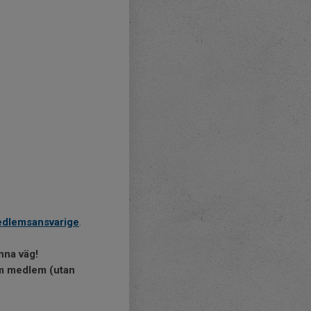
dlemsansvarige
.
nna väg!
som medlem (utan