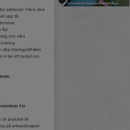
 tre sektioner. Flera våra
t upp till
dlemmar.
 fler
ring och våra
förening.
åra träningstillfällen.
n vi tar ett beslut om
jande:
.
revolvrar för
r anslutet till
cens på enhandsvapen