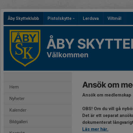
Åby Skytteklubb
Pistolskytte
Lerduva
Viltmål
ÅBY SKYTTE
Välkommen
Ansök om me
Hem
Ansök om medlemskap
Nyheter
OBS! Om du vill gå nybö
Kalender
Det är ett separat ansö
Bildgalleri
dokumenterat långvarigt
Läs mer här.