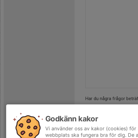
Har du några frågor beträ
OBS! Om du vill gå nybö
Godkänn kakor
Det är ett separat ansö
dokumenterat långvarigt
Vi använder oss av kakor (cookies) för 
webbplats ska fungera bra för dig. De