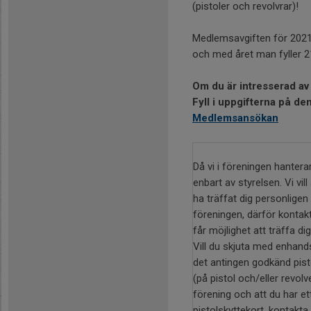
(pistoler och revolvrar)!
Medlemsavgiften för 2021 
och med året man fyller 21
Om du är intresserad av 
Fyll i uppgifterna på de
Medlemsansökan
Då vi i föreningen hanter
enbart av styrelsen. Vi vil
ha träffat dig personligen 
föreningen, därför kontak
får möjlighet att träffa dig
Vill du skjuta med enhands
det antingen godkänd pist
(på pistol och/eller revol
förening och att du har ett
pistolskyttekort, kontakta 