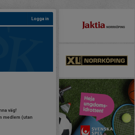
Logga in
nna väg!
som medlem (utan