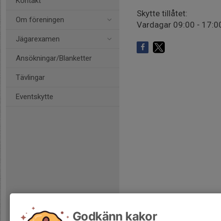
Kontakt
Skytte tillåtet:
Om föreningen
Vardagar 09:00 - 17:0
Jägarexamen
Ansökningar/Blanketter
Tävlingar
Eventskytte
Godkänn kakor