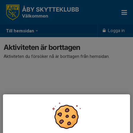
ÅBY SKYTTEKLUBB
Välkommen
Logga in
Till hemsidan
Aktiviteten är borttagen
Aktiviteten du försöker nå är borttagen från hemsidan.