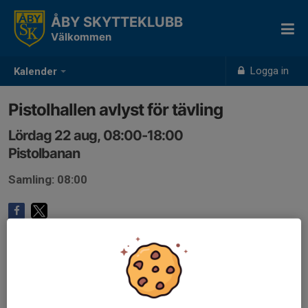
ÅBY SKYTTEKLUBB
Välkommen
Logga in
Kalender
Pistolhallen avlyst för tävling
Lördag 22 aug, 08:00-18:00
Pistolbanan
Samling: 08:00