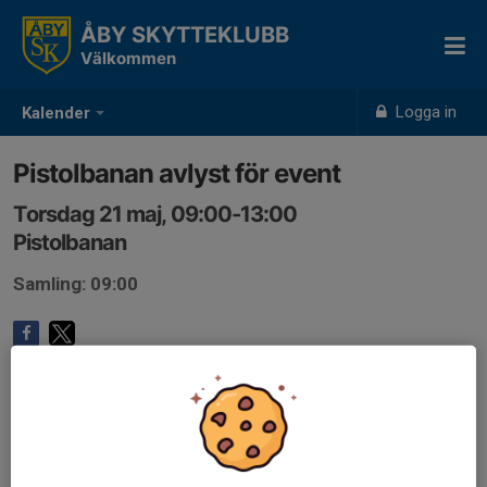
ÅBY SKYTTEKLUBB
Välkommen
Logga in
Kalender
Pistolbanan avlyst för event
Torsdag 21 maj, 09:00-13:00
Pistolbanan
Samling: 09:00