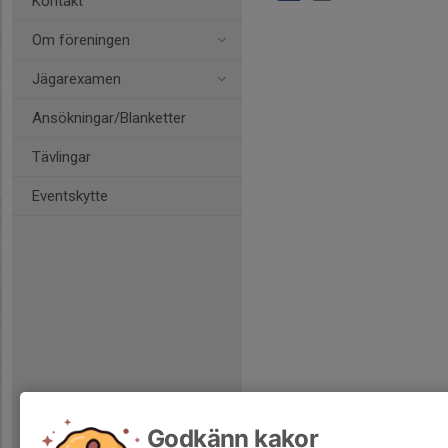
Kontakt
Om föreningen
Jägarexamen
Ansökningar/Blanketter
Tävlingar
Eventskytte
Godkänn kakor