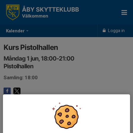
ÅBY SKYTTEKLUBB
Välkommen
Logga in
Kalender
Kurs Pistolhallen
Måndag 1 jun, 18:00-21:00
Pistolhallen
Samling: 18:00