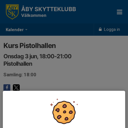
ÅBY SKYTTEKLUBB
Välkommen
Logga in
Kalender
Kurs Pistolhallen
Onsdag 3 jun, 18:00-21:00
Pistolhallen
Samling: 18:00