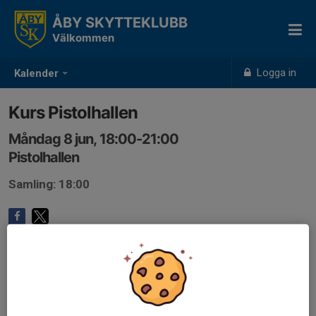
ÅBY SKYTTEKLUBB
Välkommen
Logga in
Kalender
Kurs Pistolhallen
Måndag 8 jun, 18:00-21:00
Pistolhallen
Samling: 18:00