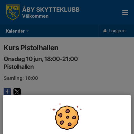
ÅBY SKYTTEKLUBB
Välkommen
Logga in
Kalender
Kurs Pistolhallen
Onsdag 10 jun, 18:00-21:00
Pistolhallen
Samling: 18:00