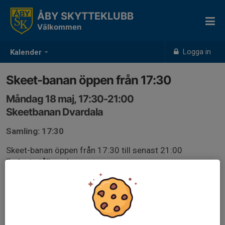
ÅBY SKYTTEKLUBB
Välkommen
Logga in
Kalender
Skeet-banan öppen från 17:30
Måndag 18 maj, 17:30-21:00
Skeetbanan Dvardala
Samling: 17:30
Skeet-banan öppen från 17:30 till senast 21:00
Endast stålhagel.
Glasögon och hörselskydd SKALL användas vid allt
hagelskytte