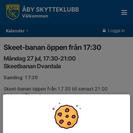
ÅBY SKYTTEKLUBB
Välkommen
Logga in
Kalender
Skeet-banan öppen från 17:30
Måndag 27 jul, 17:30-21:00
Skeetbanan Dvardala
Samling: 17:30
Skeet-banan öppen från 17:30 till senast 21:00
Endast stålhagel.
Glasögon och hörselskydd SKALL användas vid allt
hagelskytte