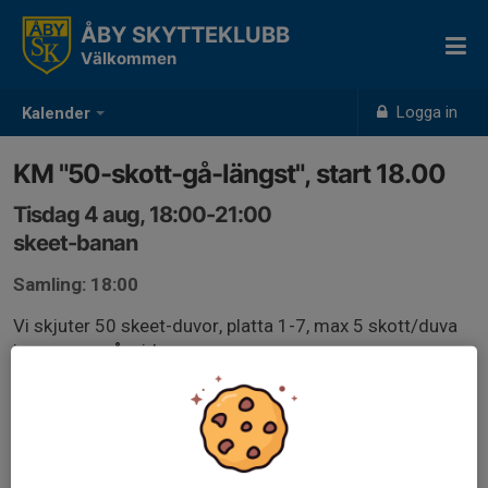
ÅBY SKYTTEKLUBB
Välkommen
Logga in
Kalender
KM "50-skott-gå-längst", start 18.00
Tisdag 4 aug, 18:00-21:00
skeet-banan
Samling: 18:00
Vi skjuter 50 skeet-duvor, platta 1-7, max 5 skott/duva
innan man går vidare.
Den som tar sig längst vinner