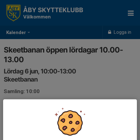
ÅBY SKYTTEKLUBB
Välkommen
Logga in
Kalender
Skeetbanan öppen lördagar 10.00-
13.00
Lördag 6 jun, 10:00-13:00
Skeetbanan
Samling: 10:00
Skeetbanan öppen lördagar 10.00-13.00