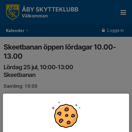
ÅBY SKYTTEKLUBB
Välkommen
Logga in
Kalender
Skeetbanan öppen lördagar 10.00-
13.00
Lördag 25 jul, 10:00-13:00
Skeetbanan
Samling: 10:00
Skeetbanan öppen lördagar 10.00-13.00