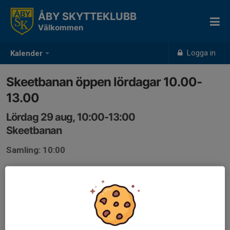
ÅBY SKYTTEKLUBB
Välkommen
Logga in
Kalender
Skeetbanan öppen lördagar 10.00-
13.00
Lördag 29 aug, 10:00-13:00
Skeetbanan
Samling: 10:00
Skeetbanan öppen lördagar 10.00-13.00
Anmälan är öppen för föreningens alla medlemmar.
Logga in