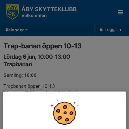
ÅBY SKYTTEKLUBB
Välkommen
Logga in
Kalender
Trap-banan öppen 10-13
Lördag 6 jun, 10:00-13:00
Trapbanan
Samling: 10:00
Trapbanan öppen 10-13
Glasögon & hörselskydd SKALL bäras