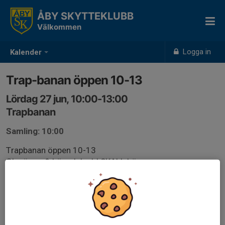
ÅBY SKYTTEKLUBB
Välkommen
Logga in
Kalender
Trap-banan öppen 10-13
Lördag 27 jun, 10:00-13:00
Trapbanan
Samling: 10:00
Trapbanan öppen 10-13
Glasögon & hörselskydd SKALL bäras