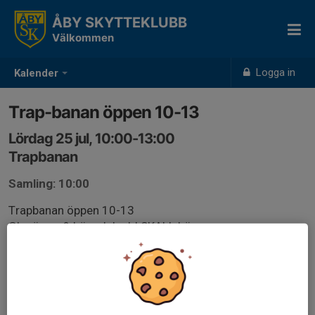
ÅBY SKYTTEKLUBB
Välkommen
Logga in
Kalender
Trap-banan öppen 10-13
Lördag 25 jul, 10:00-13:00
Trapbanan
Samling: 10:00
Trapbanan öppen 10-13
Glasögon & hörselskydd SKALL bäras