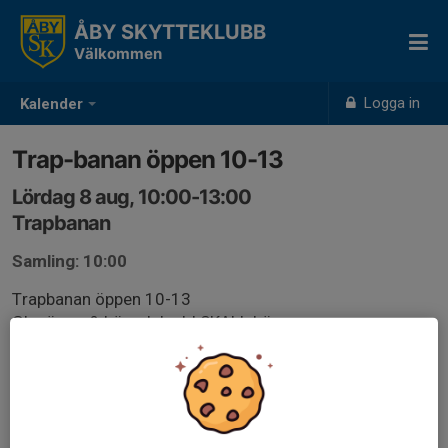
ÅBY SKYTTEKLUBB
Välkommen
Logga in
Kalender
Trap-banan öppen 10-13
Lördag 8 aug, 10:00-13:00
Trapbanan
Samling: 10:00
Trapbanan öppen 10-13
Glasögon & hörselskydd SKALL bäras