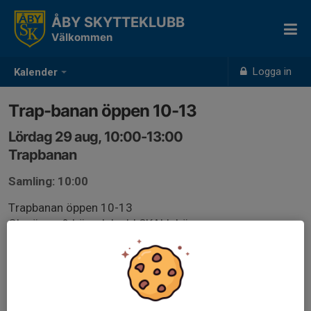
ÅBY SKYTTEKLUBB
Välkommen
Logga in
Kalender
Trap-banan öppen 10-13
Lördag 29 aug, 10:00-13:00
Trapbanan
Samling: 10:00
Trapbanan öppen 10-13
Glasögon & hörselskydd SKALL bäras